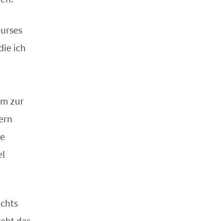
Kurses
ie ich
um zur
ern
de
el
ichts
geht das