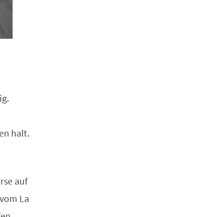
ig.
en halt.
rse auf
 vom La
fen.