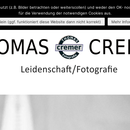
nutzt (z.B. Bilder betrachten oder weiterscollen) und weder den OK- n
ES
PROJEKTE
THEMEN
KONTAKT
IMPRESSUM
ÜBE
für die Verwendung der notwendigen Cookies aus.
ein (ggf. funktioniert diese Website dann nicht korrekt)
Mehr Info