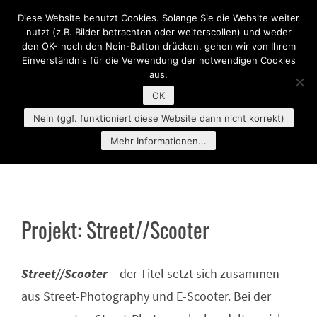
Diese Website benutzt Cookies. Solange Sie die Website weiter
MENU
nutzt (z.B. Bilder betrachten oder weiterscollen) und weder
den OK- noch den Nein-Button drücken, gehen wir von Ihrem
Einverständnis für die Verwendung der notwendigen Cookies
aus.
OK
Nein (ggf. funktioniert diese Website dann nicht korrekt)
Mehr Informationen...
Projekt: Street//Scooter
Street//Scooter
– der Titel setzt sich zusammen
aus Street-Photography und E-Scooter. Bei der