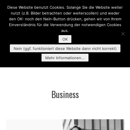
Diese Website benutzt Cookies. Solange Sie die Website weiter
MENU
nutzt (z.B. Bilder betrachten oder weiterscollen) und weder
den OK- noch den Nein-Button drücken, gehen wir von Ihrem
Einverständnis für die Verwendung der notwendigen Cookies
aus.
OK
Nein (ggf. funktioniert diese Website dann nicht korrekt)
Mehr Informationen...
Business