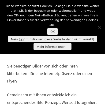
Diese Website benutzt Cookies. Solange Sie die Website weiter
MENU
nutzt (z.B. Bilder betrachten oder weiterscollen) und weder
den OK- noch den Nein-Button drücken, gehen wir von Ihrem
Einverständnis für die Verwendung der notwendigen Cookies
aus.
OK
Nein (ggf. funktioniert diese Website dann nicht korrekt)
Mehr Informationen...
Sie benötigen Bilder von sich oder Ihren
Mitarbeitern für eine Internetpräsenz oder einen
Flyer?
Gemeinsam mit Ihnen entwickle ich ein
entsprechendes Bild-Konzept: Wer soll fotografiert