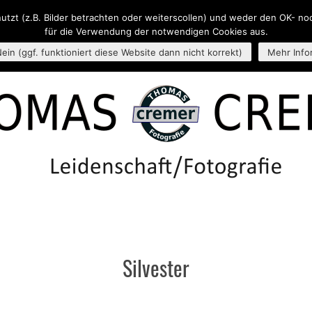
nutzt (z.B. Bilder betrachten oder weiterscollen) und weder den OK- n
ES
PROJEKTE
THEMEN
KONTAKT
IMPRESSUM
ÜBE
für die Verwendung der notwendigen Cookies aus.
ein (ggf. funktioniert diese Website dann nicht korrekt)
Mehr Info
Silvester