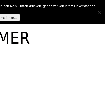
och den Nein-Button drücken, gehen wir von Ihrem Einverständnis
R MICH
rmationen...