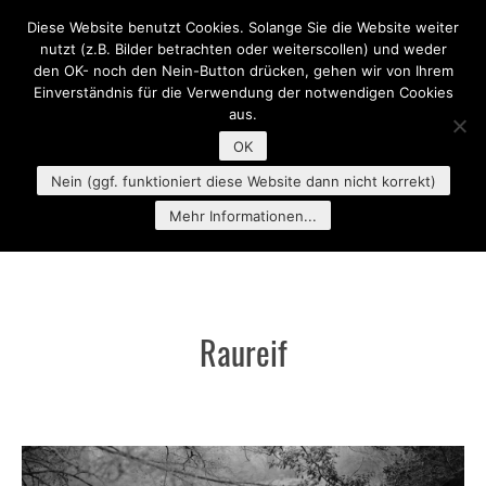
Diese Website benutzt Cookies. Solange Sie die Website weiter
MENU
nutzt (z.B. Bilder betrachten oder weiterscollen) und weder
den OK- noch den Nein-Button drücken, gehen wir von Ihrem
Einverständnis für die Verwendung der notwendigen Cookies
aus.
OK
Nein (ggf. funktioniert diese Website dann nicht korrekt)
Mehr Informationen...
Raureif