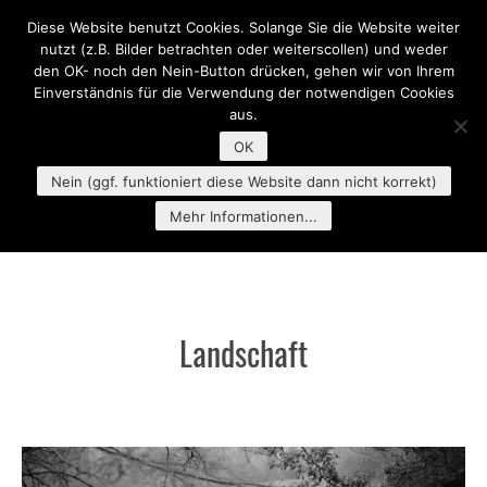
Diese Website benutzt Cookies. Solange Sie die Website weiter
MENU
nutzt (z.B. Bilder betrachten oder weiterscollen) und weder
den OK- noch den Nein-Button drücken, gehen wir von Ihrem
Einverständnis für die Verwendung der notwendigen Cookies
aus.
OK
Nein (ggf. funktioniert diese Website dann nicht korrekt)
Mehr Informationen...
Landschaft